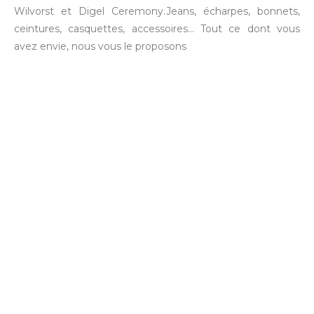
Wilvorst et Digel Ceremony.Jeans, écharpes, bonnets,
ceintures, casquettes, accessoires… Tout ce dont vous
avez envie, nous vous le proposons
1.00x
00:04
01:30
10
10
Use
Video
Up/Down
Player
Arrow
keys
to